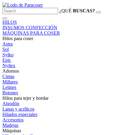
¿QUÉ
BUSCAS?
HILOS
INSUMOS CONFECCIÓN
MÁQUINAS PARA COSER
Hilos para coser
Astra
Sol
Sylko
Epic
Nyltex
Adornos
Cintas
Millares
Letines
Botones
Hilos para tejer y bordar
Algodón
Lanas y acrílicos
Hilados especiales
Accesorios
Madejas
Máquinas