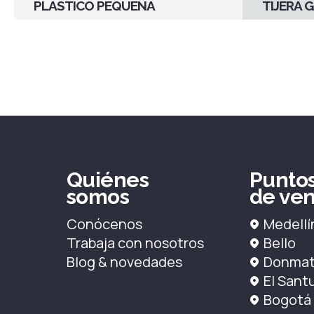
PLASTICO PEQUEÑA
TIJERA 
Quiénes
Punto
somos
de ven
Conócenos
Medellí
Trabaja con nosotros
Bello
Blog & novedades
Donmat
El Sant
Bogotá