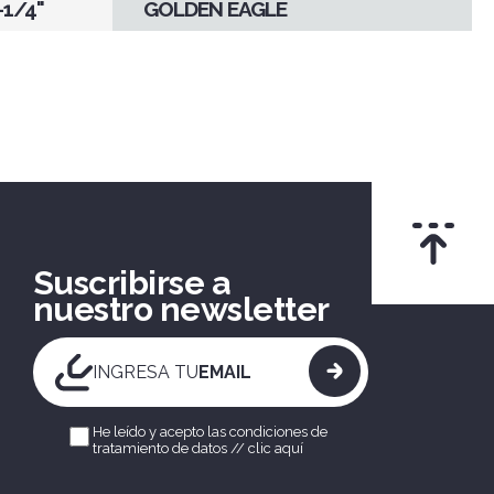
-1/4"
GOLDEN EAGLE
Suscribirse a
nuestro newsletter
INGRESA TU
EMAIL
He leído y acepto las condiciones de
tratamiento de datos //
clic aquí