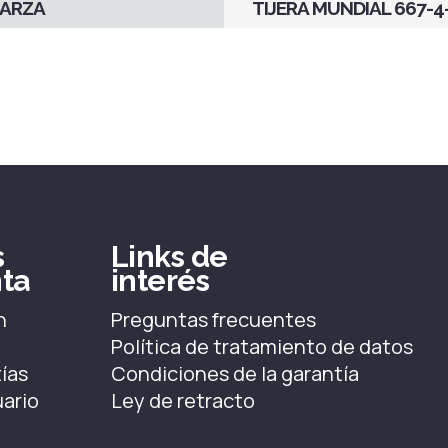
GARZA
TIJERA MUNDIAL 667-4
s
Links de
ta
interés
n
Preguntas frecuentes
Política de tratamiento de datos
ías
Condiciones de la garantía
uario
Ley de retracto