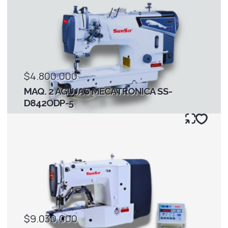
$4.800.000
MAQ. 2 AGUJAS MECATRONICA SS-
D842ODP-5
$9.030.000