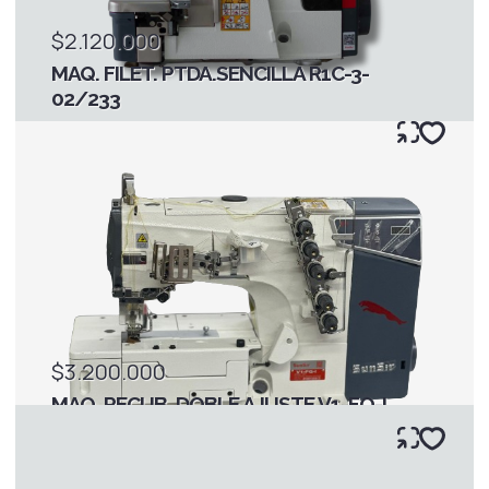
$2.120.000
MAQ. FILET. PTDA.SENCILLA R1C-3-
02/233
$3.200.000
MAQ. RECUB. DOBLE AJUSTE V1-FQ-I