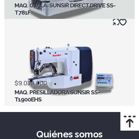
MAQ. OJALA. SUNSIR DIRECT DRIVE SS-
T781F
$9.030.000
MAQ. PRESILLADORA SUNSIR SS-
T1900EHS
Quiénes somos