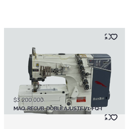
$3.200.000
MAQ. RECUB. DOBLE AJUSTE V1-FQ-I