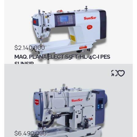
$2.140.000
MAQ. PLANA ELECT S5FT-HL-4C-I PES
SUNSIR
$6.490.000